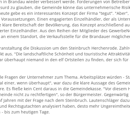
on in Brandau wieder verbessert werde. Forderungen von Betreibern
absurd zu glauben, die Gemeinde könne das unternehmerische Risi
eute gebe es ein interessantes Konzept der Firma "tegut". "Aber", 
 Voraussetzungen. Einen engagierten Einzelhändler, der als Unte
ie klare Bereitschaft der Bevölkerung, das Konzept anschließend a
erter Einzelhändler. Aus den Reihen der Mitglieder des GewerbeN
an einem Standort, die Verkaufsstelle für die Brandauer mögliche
eranstaltung die Diskussion um den Steinbruch Herchenrode. Zahl
kt aus. "Die landschaftliche Schönheit und touristische Attraktivit
ar überhaupt niemand in den elf Ortsteilen zu finden, der sich fü
le Fragen der Unternehmer zum Thema. Arbeitsplätze würden - Sta
l einer, wenn überhaupt", war dazu die klare Aussage des Geme
. Es fließe kein Cent daraus in die Gemeindekasse. "Vor diesem Hin
de nicht zu rechtfertigen", so der Bürgermeister. Gegenwärtig se
ünf Jahren mit der Frage nach dem Steinbruch. Lautenschläger daz
und Rechtsgutachten analysiert haben, desto mehr Ungereimtheiten 
- bis zum heutigen Tage.