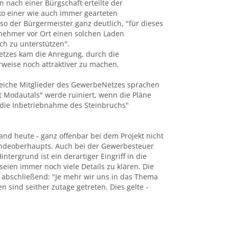
 nach einer Bürgschaft erteilte der
ko einer wie auch immer gearteten
so der Bürgermeister ganz deutlich, "für dieses
rnehmer vor Ort einen solchen Laden
uch zu unterstützen".
etzes kam die Anregung, durch die
rweise noch attraktiver zu machen.
reiche Mitglieder des GewerbeNetzes sprachen
ät Modautals" werde ruiniert, wenn die Pläne
r die Inbetriebnahme des Steinbruchs"
nd heute - ganz offenbar bei dem Projekt nicht
indeoberhaupts. Auch bei der Gewerbesteuer
tergrund ist ein derartiger Eingriff in die
ien immer noch viele Details zu klären. Die
u abschließend: "Je mehr wir uns in das Thema
sind seither zutage getreten. Dies gelte -