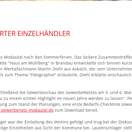
ERTER EINZELHÄNDLER
es Modautal nach den Sommerferien. Das lockere Zusammentreffen
tätte "Haus am Mühlberg" in Brandau entwickelte sich binnen kurz
r Werbefachmann Martin Diehl aus Asbach, der sein Unternehmen
ls zum Thema "Fotographie" erläuterte. Diehl erklärte anschaulich,
hließend die Gewerbeschau des GewerbeNetzes am 5. und 6. Mai 2
hau zu einem echten Highlight im neuen Jahre werden zu lassen". P
ung zum Stand der Planungen, eine erste Bedarfs-Checkliste sowi
gewerbenetz-modautal.de
zum Download bereit.
ger war der Einladung des Vereins gefolgt und trug bei der Disku
ige Einzelheiten aus Sicht der Kommune bei. Lautenschläger stell