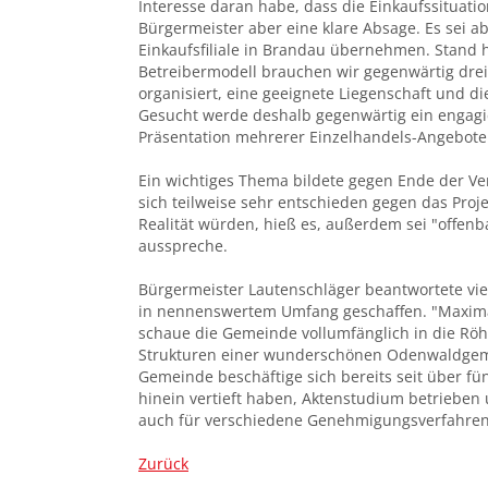
Interesse daran habe, dass die Einkaufssituati
Bürgermeister aber eine klare Absage. Es sei 
Einkaufsfiliale in Brandau übernehmen. Stand h
Betreibermodell brauchen wir gegenwärtig drei
organisiert, eine geeignete Liegenschaft und d
Gesucht werde deshalb gegenwärtig ein engagi
Präsentation mehrerer Einzelhandels-Angebote 
Ein wichtiges Thema bildete gegen Ende der V
sich teilweise sehr entschieden gegen das Proje
Realität würden, hieß es, außerdem sei "offenb
ausspreche.
Bürgermeister Lautenschläger beantwortete vie
in nennenswertem Umfang geschaffen. "Maxima
schaue die Gemeinde vollumfänglich in die Röhre
Strukturen einer wunderschönen Odenwaldgemein
Gemeinde beschäftige sich bereits seit über f
hinein vertieft haben, Aktenstudium betrieben 
auch für verschiedene Genehmigungsverfahren 
Zurück