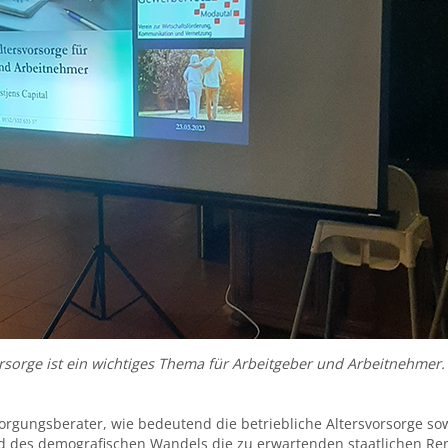
vorsorge ist ein wichtiges Thema für Arbeitgeber und Arbeitnehmer
orgungsberater, wie bedeutend die betriebliche Altersvorsorge so
und des demografischen Wandels die zu erwartenden staatlichen 