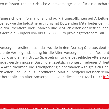
en müssten. Die betriebliche Altersvorsorge sei dafür ein durchau
fangreich die Informations- und Aufklärungspflichten auf Arbeit
enso wie die Industriefertigung mit Dutzenden Mitarbeitenden – sin
 dokumentiert über Chancen und Möglichkeiten der betrieblichen 
kiere ein Bußgeld von bis zu 2.000 Euro pro eingetretenem Fall.
svorsorge investiert, auch das wurde in dem Vortrag überaus deutl
iente Vermögensbildung für die Altersvorsorge. In einem Rechenbe
uro und einem Brutto-Sparbetrag für die betriebliche Altersvors
wendet werden müsse. Durch die gesetzlich vorgeschriebenen Arbei
 – Arbeitnehmer und Arbeitgeber gleichermaßen – zeigte sich über
eiten, individuell zu profitieren. Martin Korstjens bot nach sein
betrieblichen Altersvorsorge hat, kann diese per E-Mail unter
inf